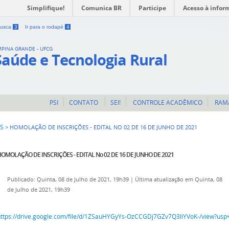
Simplifique!
Comunica BR
Participe
Acesso à infor
 busca
3
Ir para o rodapé
4
MPINA GRANDE - UFCG
Saúde e Tecnologia Rural
PSI
CONTATO
SEI!
CONTROLE ACADÊMICO
RAM
IS
>
HOMOLAÇÃO DE INSCRIÇÕES - EDITAL NO 02 DE 16 DE JUNHO DE 2021
OMOLAÇÃO DE INSCRIÇÕES - EDITAL No 02 DE 16 DE JUNHO DE 2021
Publicado: Quinta, 08 de Julho de 2021, 19h39
|
Última atualização em Quinta, 08
de Julho de 2021, 19h39
https://drive.google.com/file/d/1ZSauHYGyYs-OzCCGDj7GZv7Q3liYVoK-/view?usp