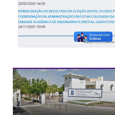
20/05/2026 14h35
HOMOLOGAÇÃO DO RESULTADO DA ELEIÇÃO (EDITAL 01/2025) 
COORDENAÇÃO DA ADMINISTRAÇÃO EXECUTIVA COLEGIADA DA
UNIDADE ACADÊMICA DE ENGENHARIA FLORESTAL (UAEF/CSTR/
24/11/2025 15h09
ACESSE A LISTA COMPLET