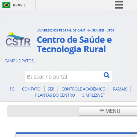
BRASIL
Simplifique!
Comunica BR
UNIVERSIDADE FEDERAL DE CAMPINA GRANDE - UFCG
Participe
Centro de Saúde e
Acesso à informação
Tecnologia Rural
Legislação
CAMPUS PATOS
Canais
PSI
CONTATO
SEI!
CONTROLE ACADÊMICO
RAMAIS
PLANTAS DO CENTRO
SIMPLESVET
MENU