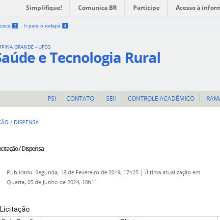
Simplifique!
Comunica BR
Participe
Acesso à infor
 busca
3
Ir para o rodapé
4
MPINA GRANDE - UFCG
Saúde e Tecnologia Rural
PSI
CONTATO
SEI!
CONTROLE ACADÊMICO
RAM
ÇÃO / DISPENSA
icitação / Dispensa
Publicado: Segunda, 18 de Fevereiro de 2019, 17h25
|
Última atualização em
Quarta, 05 de Junho de 2024, 10h11