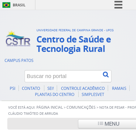
BRASIL
Simplifique!
Comunica BR
UNIVERSIDADE FEDERAL DE CAMPINA GRANDE - UFCG
Participe
Centro de Saúde e
Acesso à informação
Tecnologia Rural
Legislação
CAMPUS PATOS
Canais
PSI
CONTATO
SEI!
CONTROLE ACADÊMICO
RAMAIS
PLANTAS DO CENTRO
SIMPLESVET
PÁGINA INICIAL
COMUNICAÇÕES
VOCÊ ESTÁ AQUI:
>
>
NOTA DE PESAR - PROF
CLÁUDIO TIMÓTEO DE ARRUDA
MENU