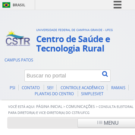
BRASIL
Simplifique!
Comunica BR
UNIVERSIDADE FEDERAL DE CAMPINA GRANDE - UFCG
Participe
Centro de Saúde e
Acesso à informação
Tecnologia Rural
Legislação
CAMPUS PATOS
Canais
PSI
CONTATO
SEI!
CONTROLE ACADÊMICO
RAMAIS
PLANTAS DO CENTRO
SIMPLESVET
PÁGINA INICIAL
COMUNICAÇÕES
VOCÊ ESTÁ AQUI:
>
>
CONSULTA ELEITORAL
PARA DIRETOR(A) E VICE-DIRETOR(A) DO CSTR/UFCG
MENU