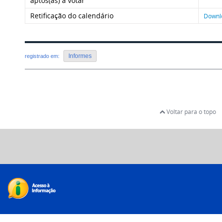
aptos(as) a votar
Retificação do calendário
Downl
Informes
registrado em:
Voltar para o topo