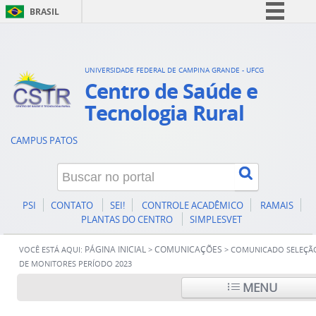
BRASIL
Simplifique!
Comunica BR
UNIVERSIDADE FEDERAL DE CAMPINA GRANDE - UFCG
Participe
Centro de Saúde e
Acesso à informação
Tecnologia Rural
Legislação
CAMPUS PATOS
Canais
PSI
CONTATO
SEI!
CONTROLE ACADÊMICO
RAMAIS
PLANTAS DO CENTRO
SIMPLESVET
PÁGINA INICIAL
COMUNICAÇÕES
VOCÊ ESTÁ AQUI:
>
>
COMUNICADO SELEÇÃ
DE MONITORES PERÍODO 2023
MENU