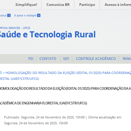
Simplifique!
Comunica BR
Participe
Acesso à infor
 busca
3
Ir para o rodapé
4
MPINA GRANDE - UFCG
Saúde e Tecnologia Rural
PSI
CONTATO
SEI!
CONTROLE ACADÊMICO
RAM
IS
>
HOMOLOGAÇÃO DO RESULTADO DA ELEIÇÃO (EDITAL 01/2025) PARA COORDENAÇ
ESTAL (UAEF/CSTR/UFCG)
HOMOLOGAÇÃO DO RESULTADO DA ELEIÇÃO (EDITAL 01/2025) PARA COORDENAÇÃO DA 
ACADÊMICA DE ENGENHARIA FLORESTAL (UAEF/CSTR/UFCG)
Publicado: Segunda, 24 de Novembro de 2025, 15h09
|
Última atualização em
Segunda, 24 de Novembro de 2025, 15h09