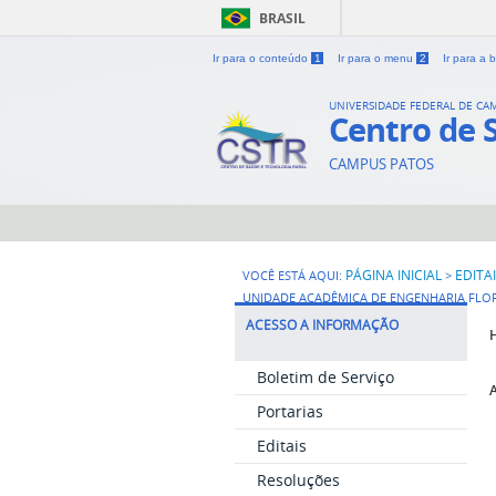
BRASIL
Ir para o conteúdo
1
Ir para o menu
2
Ir para a
UNIVERSIDADE FEDERAL DE CA
Centro de 
CAMPUS PATOS
PÁGINA INICIAL
EDITA
VOCÊ ESTÁ AQUI:
>
UNIDADE ACADÊMICA DE ENGENHARIA FLOR
ACESSO A INFORMAÇÃO
Boletim de Serviço
Portarias
Editais
Resoluções