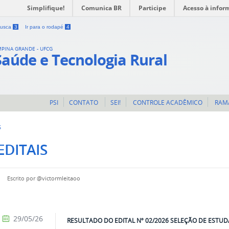
Simplifique!
Comunica BR
Participe
Acesso à infor
 busca
3
Ir para o rodapé
4
MPINA GRANDE - UFCG
Saúde e Tecnologia Rural
PSI
CONTATO
SEI!
CONTROLE ACADÊMICO
RAM
S
EDITAIS
Escrito por
@victormleitaoo
29/05/26
RESULTADO DO EDITAL Nº 02/2026 SELEÇÃO DE EST