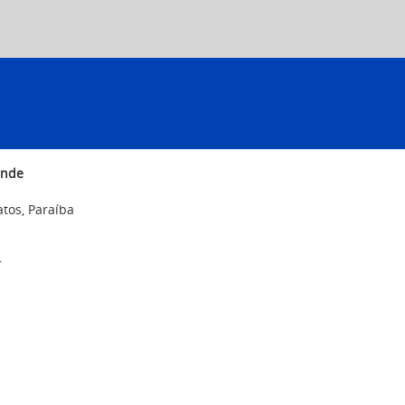
ande
Patos, Paraíba
r