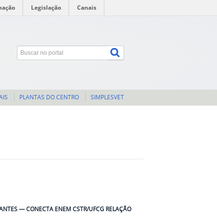
mação
Legislação
Canais
AIS
PLANTAS DO CENTRO
SIMPLESVET
UDANTES — CONECTA ENEM CSTR/UFCG RELAÇÃO