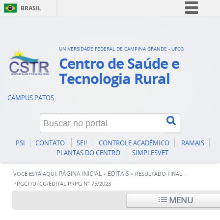
BRASIL
Simplifique!
Comunica BR
UNIVERSIDADE FEDERAL DE CAMPINA GRANDE - UFCG
Participe
Centro de Saúde e
Acesso à informação
Tecnologia Rural
Legislação
CAMPUS PATOS
Canais
PSI
CONTATO
SEI!
CONTROLE ACADÊMICO
RAMAIS
PLANTAS DO CENTRO
SIMPLESVET
PÁGINA INICIAL
EDITAIS
VOCÊ ESTÁ AQUI:
>
>
RESULTADO FINAL -
PPGCF/UFCG/EDITAL PRPG N° 75/2023
MENU