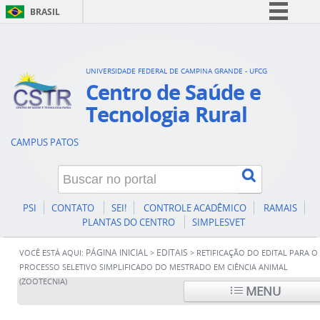
BRASIL
Simplifique!
Comunica BR
UNIVERSIDADE FEDERAL DE CAMPINA GRANDE - UFCG
Participe
Centro de Saúde e
Acesso à informação
Tecnologia Rural
Legislação
CAMPUS PATOS
Canais
PSI
CONTATO
SEI!
CONTROLE ACADÊMICO
RAMAIS
PLANTAS DO CENTRO
SIMPLESVET
PÁGINA INICIAL
EDITAIS
VOCÊ ESTÁ AQUI:
>
>
RETIFICAÇÃO DO EDITAL PARA O
PROCESSO SELETIVO SIMPLIFICADO DO MESTRADO EM CIÊNCIA ANIMAL
(ZOOTECNIA)
MENU