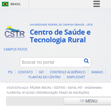
BRASIL
Simplifique!
Comunica BR
UNIVERSIDADE FEDERAL DE CAMPINA GRANDE - UFCG
Participe
Centro de Saúde e
Acesso à informação
Tecnologia Rural
Legislação
CAMPUS PATOS
Canais
PSI
CONTATO
SEI!
CONTROLE ACADÊMICO
RAMAIS
PLANTAS DO CENTRO
SIMPLESVET
PÁGINA INICIAL
EDITAIS
VOCÊ ESTÁ AQUI:
>
>
EDITAL PET - ENGENHARIA
FLORESTAL Nº 02/2021 [PRORROGAÇÃO PRAZO DE INSCRIÇÕES]
MENU