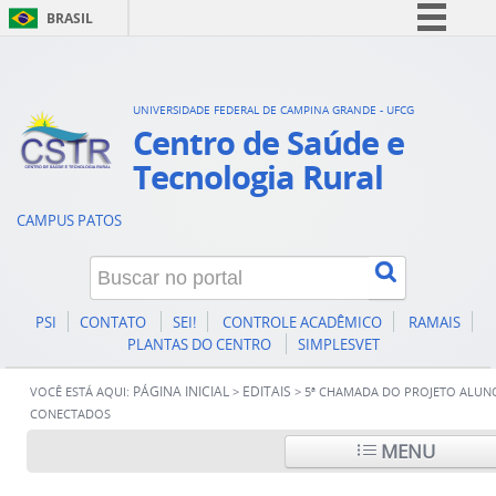
BRASIL
Simplifique!
Comunica BR
UNIVERSIDADE FEDERAL DE CAMPINA GRANDE - UFCG
Participe
Centro de Saúde e
Acesso à informação
Tecnologia Rural
Legislação
CAMPUS PATOS
Canais
PSI
CONTATO
SEI!
CONTROLE ACADÊMICO
RAMAIS
PLANTAS DO CENTRO
SIMPLESVET
PÁGINA INICIAL
EDITAIS
VOCÊ ESTÁ AQUI:
>
>
5ª CHAMADA DO PROJETO ALUN
CONECTADOS
MENU