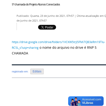
5ª chamada do Projeto Alunos Conectados
Publicado: Quarta, 23 de Junho de 2021, 07h57
|
Última atualização em Q
de Junho de 2021, 07h57
https://drive.google.com/drive/folders/1VCKW5trjl5FMi7QB3eRm19TIu-
o nome do arquivo no drive é RNP 5
RC5L_s?usp=sharing
CHAMADA
Editais
registrado em:
Voltar para o topo