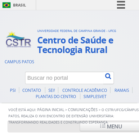
BRASIL
Simplifique!
Comunica BR
UNIVERSIDADE FEDERAL DE CAMPINA GRANDE - UFCG
Participe
Centro de Saúde e
Acesso à informação
Tecnologia Rural
Legislação
CAMPUS PATOS
Canais
PSI
CONTATO
SEI!
CONTROLE ACADÊMICO
RAMAIS
PLANTAS DO CENTRO
SIMPLESVET
PÁGINA INICIAL
COMUNICAÇÕES
VOCÊ ESTÁ AQUI:
>
>
O CSTR/UFCG/CÂMPUS
PATOS, REALIZA O XVIII ENCONTRO DE EXTENSÃO UNIVERSITÁRIA:
TRANSFORMANDO REALIDADES E CONSTRUINDO ESPERANÇA.
MENU