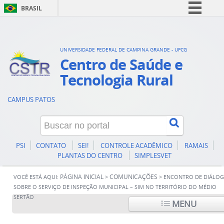
BRASIL
Simplifique!
Comunica BR
UNIVERSIDADE FEDERAL DE CAMPINA GRANDE - UFCG
Participe
Centro de Saúde e
Acesso à informação
Tecnologia Rural
Legislação
CAMPUS PATOS
Canais
PSI
CONTATO
SEI!
CONTROLE ACADÊMICO
RAMAIS
PLANTAS DO CENTRO
SIMPLESVET
PÁGINA INICIAL
COMUNICAÇÕES
VOCÊ ESTÁ AQUI:
>
>
ENCONTRO DE DIÁLO
SOBRE O SERVIÇO DE INSPEÇÃO MUNICIPAL – SIM NO TERRITÓRIO DO MÉDIO
SERTÃO
MENU