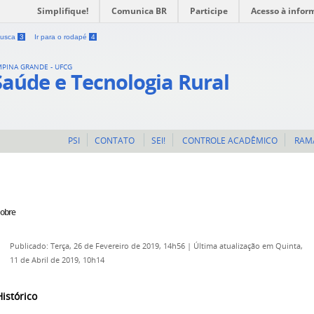
Simplifique!
Comunica BR
Participe
Acesso à infor
 busca
3
Ir para o rodapé
4
MPINA GRANDE - UFCG
Saúde e Tecnologia Rural
PSI
CONTATO
SEI!
CONTROLE ACADÊMICO
RAM
obre
Publicado: Terça, 26 de Fevereiro de 2019, 14h56
|
Última atualização em Quinta,
11 de Abril de 2019, 10h14
Histórico