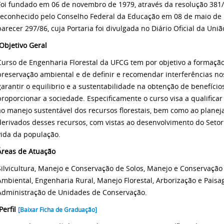
Foi fundado em 06 de novembro de 1979, através da resolução 381
reconhecido pelo Conselho Federal da Educação em 08 de maio de 1
parecer 297/86, cuja Portaria foi divulgada no Diário Oficial da Uni
Objetivo Geral
Curso de Engenharia Florestal da UFCG tem por objetivo a formação
preservação ambiental e de definir e recomendar interferências no
garantir o equilibrio e a sustentabilidade na obtenção de benefício
proporcionar a sociedade. Especificamente o curso visa a qualificar 
ao manejo sustentável dos recursos florestais, bem como ao planej
derivados desses recursos, com vistas ao desenvolvimento do Setor
vida da população.
Áreas de Atuação
Silvicultura, Manejo e Conservação de Solos, Manejo e Conservação 
Ambiental, Engenharia Rural, Manejo Florestal, Arborização e Paisa
Administração de Unidades de Conservação.
Perfil
[Baixar Ficha de Graduação]