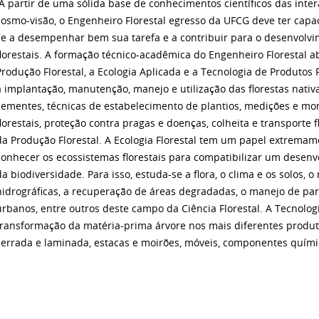
A partir de uma sólida base de conhecimentos científicos das in
cosmo-visão, o Engenheiro Florestal egresso da UFCG deve ter capacid
se a desempenhar bem sua tarefa e a contribuir para o desenvolvi
florestais. A formação técnico-acadêmica do Engenheiro Florestal 
Produção Florestal, a Ecologia Aplicada e a Tecnologia de Produtos 
a implantação, manutenção, manejo e utilização das florestas nativa
sementes, técnicas de estabelecimento de plantios, medições e mo
florestais, proteção contra pragas e doenças, colheita e transporte f
da Produção Florestal. A Ecologia Florestal tem um papel extrema
conhecer os ecossistemas florestais para compatibilizar um dese
da biodiversidade. Para isso, estuda-se a flora, o clima e os solos, 
hidrográficas, a recuperação de áreas degradadas, o manejo de par
urbanos, entre outros deste campo da Ciência Florestal. A Tecnologi
transformação da matéria-prima árvore nos mais diferentes produto
serrada e laminada, estacas e moirões, móveis, componentes químic