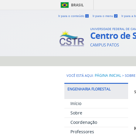
BRASIL
Ir para o conteúdo
1
Ir para o menu
2
Ir para a
UNIVERSIDADE FEDERAL DE CA
Centro de 
CAMPUS PATOS
PÁGINA INICIAL
VOCÊ ESTÁ AQUI:
>
SOBRE
ENGENHARIA FLORESTAL
S
Início
Sobre
Coordenação
Professores