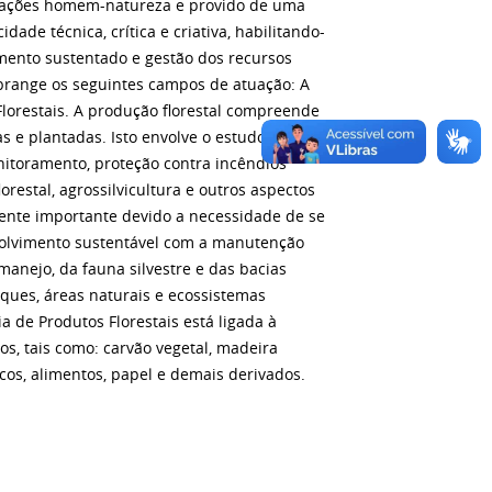
terações homem-natureza e provido de uma
ade técnica, crítica e criativa, habilitando-
mento sustentado e gestão dos recursos
abrange os seguintes campos de atuação: A
Florestais. A produção florestal compreende
s e plantadas. Isto envolve o estudo de
nitoramento, proteção contra incêndios
lorestal, agrossilvicultura e outros aspectos
mente importante devido a necessidade de se
nvolvimento sustentável com a manutenção
o manejo, da fauna silvestre e das bacias
ques, áreas naturais e ecossistemas
a de Produtos Florestais está ligada à
s, tais como: carvão vegetal, madeira
os, alimentos, papel e demais derivados.