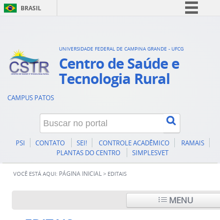
BRASIL
Simplifique!
Comunica BR
UNIVERSIDADE FEDERAL DE CAMPINA GRANDE - UFCG
Participe
Centro de Saúde e
Acesso à informação
Tecnologia Rural
Legislação
CAMPUS PATOS
Canais
PSI
CONTATO
SEI!
CONTROLE ACADÊMICO
RAMAIS
PLANTAS DO CENTRO
SIMPLESVET
PÁGINA INICIAL
VOCÊ ESTÁ AQUI:
>
EDITAIS
MENU